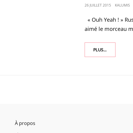
POSTED
26 JUILLET 2015
KALUMIS
ON
« Ouh Yeah ! » Rus
aimé le morceau ma
1229
PLUS…
À propos