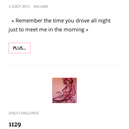
POSTED
2 AOÛT 2015
KALUMIS
ON
« Remember the time you drove all night
just to meet me in the morning »
1236
PLUS…
CAT
DAILY CHALLENGE
LINKS
1129