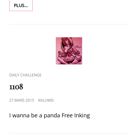
1115
PLUS…
CAT
DAILY CHALLENGE
LINKS
1108
POSTED
27 MARS 2015
KALUMIS
ON
I wanna be a panda Free Inking