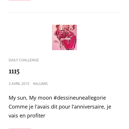
CAT
DAILY CHALLENGE
LINKS
1115
POSTED
3 AVRIL 2015
KALUMIS
ON
My sun, My moon #‎dessineuneallegorie‬
Comme je l’avais dit pour l’anniversaire, je
vais en profiter