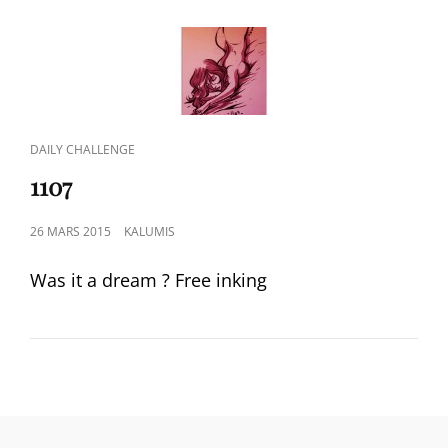
CAT
DAILY CHALLENGE
LINKS
1107
POSTED
26 MARS 2015
KALUMIS
ON
Was it a dream ? Free inking