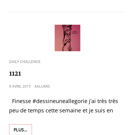
CAT
DAILY CHALLENGE
LINKS
1121
POSTED
9 AVRIL 2015
KALUMIS
ON
Finesse #‎dessineuneallegorie‬ j’ai très très
peu de temps cette semaine et je suis en
1121
PLUS…