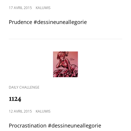
POSTED
17 AVRIL 2015
KALUMIS
ON
Prudence #‎dessineuneallegorie‬
CAT
DAILY CHALLENGE
LINKS
1124
POSTED
12 AVRIL 2015
KALUMIS
ON
Procrastination #‎dessineuneallegorie‬