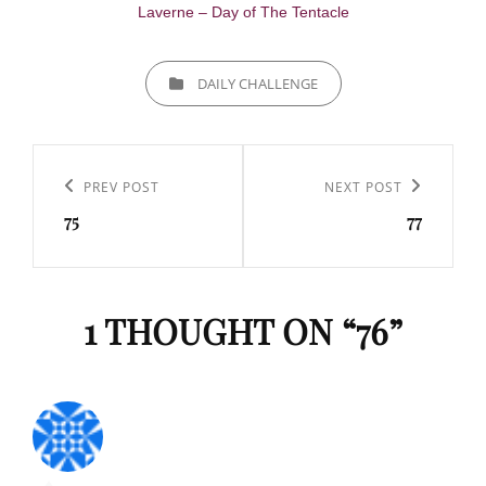
Laverne – Day of The Tentacle
CATEGORIES
DAILY CHALLENGE
Navigation
de
Previous
PREV POST
Next
NEXT POST
l’article
75
77
Post
Post
1 THOUGHT ON “
76
”