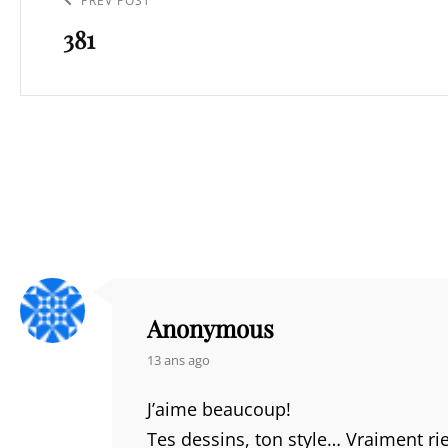
Previous
PREV POST
l’article
381
Post
Anonymous
says:
13 ans ago
J’aime beaucoup!
Tes dessins, ton style… Vraiment rie