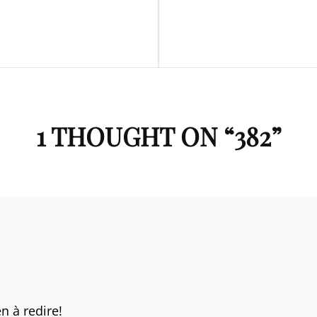
Next
Post
1 THOUGHT ON “
382
”
n à redire!