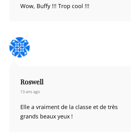
Wow, Buffy !!! Trop cool !!!
Roswell
says:
13 ans ago
Elle a vraiment de la classe et de très
grands beaux yeux !