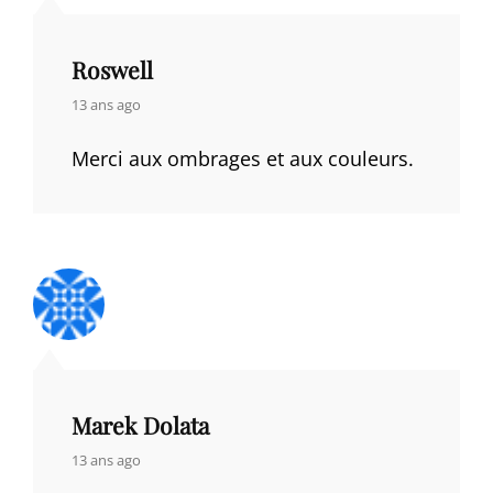
Roswell
says:
13 ans ago
Merci aux ombrages et aux couleurs.
Marek Dolata
says:
13 ans ago