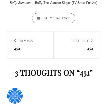
Buffy Summers
– Buffy The Vampire Slayer (TV Show Fan Art)
CATEGORIES
DAILY CHALLENGE
Navigation
de
Previous
PREV POST
Next
NEXT POST
l’article
450
452
Post
Post
3 THOUGHTS ON “
451
”