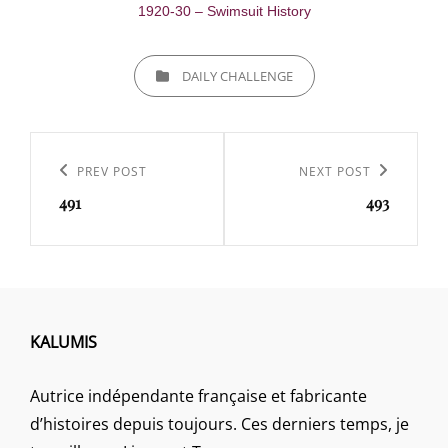
1920-30 – Swimsuit History
CATEGORIES
DAILY CHALLENGE
Navigation
de
Previous
PREV POST
Next
NEXT POST
l’article
491
493
Post
Post
KALUMIS
Autrice indépendante française et fabricante
d’histoires depuis toujours. Ces derniers temps, je