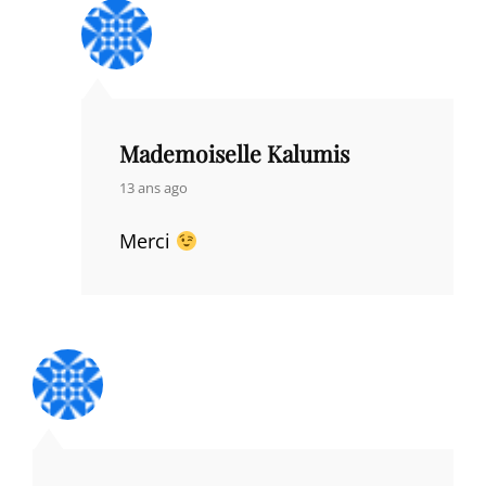
Mademoiselle Kalumis
says:
13 ans ago
Merci