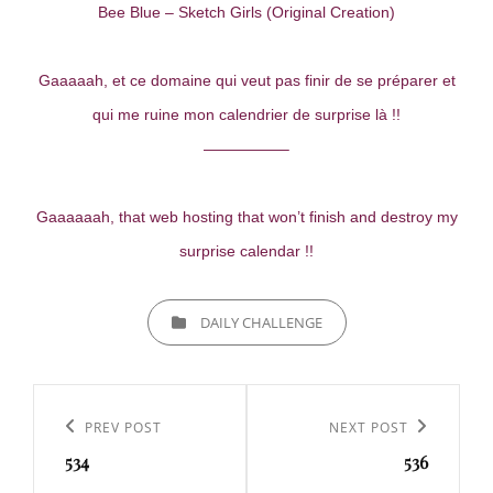
Bee Blue – Sketch Girls (Original Creation)
Gaaaaah, et ce domaine qui veut pas finir de se préparer et
qui me ruine mon calendrier de surprise là !!
—————–
Gaaaaaah, that web hosting that won’t finish and destroy my
surprise calendar !!
CATEGORIES
DAILY CHALLENGE
Navigation
de
Previous
PREV POST
Next
NEXT POST
l’article
534
536
Post
Post