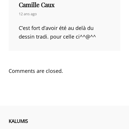
Camille Caux
says:
12 ans ago
C’est fort d’avoir été au delà du
dessin tradi. pour celle ci^^@^^
Comments are closed.
KALUMIS