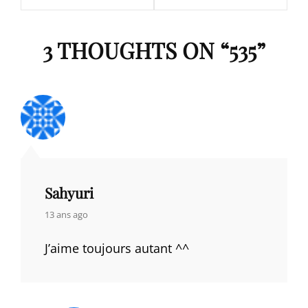
3 THOUGHTS ON “
535
”
Sahyuri
says:
13 ans ago
J’aime toujours autant ^^