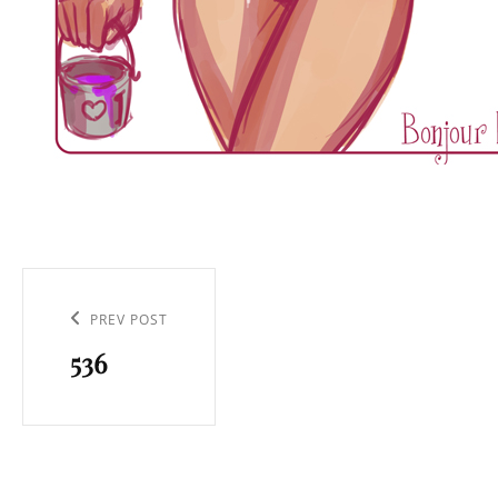
Navigation
de
Previous
PREV POST
l’article
536
Post