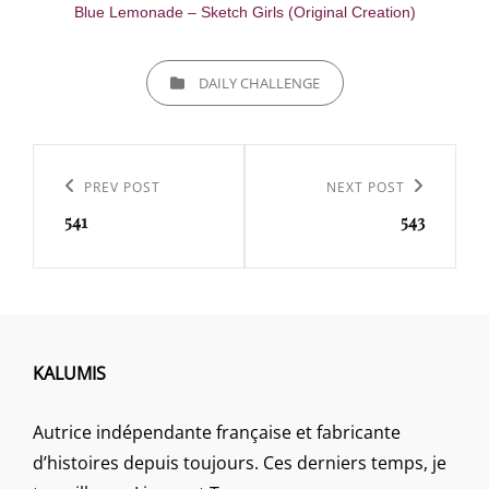
Blue Lemonade – Sketch Girls (Original Creation)
CATEGORIES
DAILY CHALLENGE
Navigation
de
Previous
PREV POST
Next
NEXT POST
l’article
541
543
Post
Post
KALUMIS
Autrice indépendante française et fabricante
d’histoires depuis toujours. Ces derniers temps, je