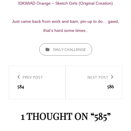
IDKWIAD Orange – Sketch Girls (Original Creation)
Just came back from work and bam, pin-up to do… gawd,
that’s hard some times..
CATEGORIES
DAILY CHALLENGE
Navigation
de
Previous
PREV POST
Next
NEXT POST
l’article
584
586
Post
Post
1 THOUGHT ON “
585
”