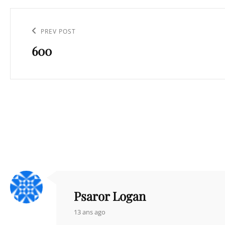
Navigation
de
Previous
PREV POST
l’article
600
Post
Psaror Logan
says:
13 ans ago