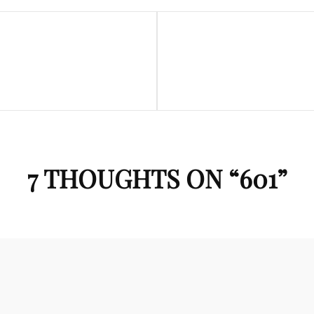
Next
Post
7 THOUGHTS ON “
601
”