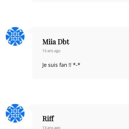
Miia Dbt
says:
13 ans ago
Je suis fan !! *-*
Riff
says:
13 ans ago