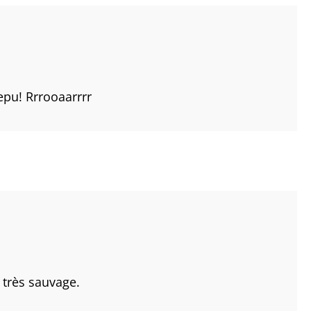
epu! Rrrooaarrrr
 très sauvage.