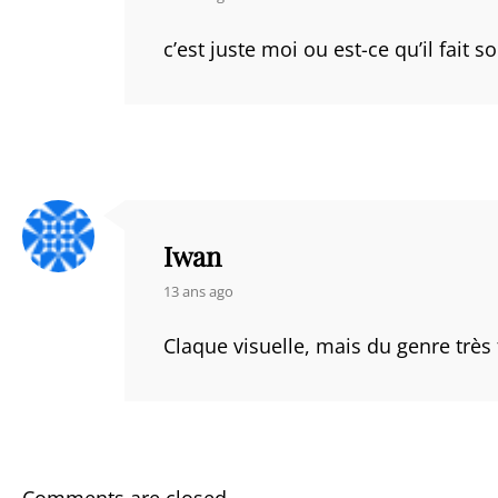
c’est juste moi ou est-ce qu’il fait
Iwan
says:
13 ans ago
Claque visuelle, mais du genre très 
Comments are closed.