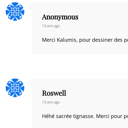
Anonymous
says:
13 ans ago
Merci Kalumis, pour dessiner des p
Roswell
says:
13 ans ago
Héhé sacrée tignasse. Merci pour po