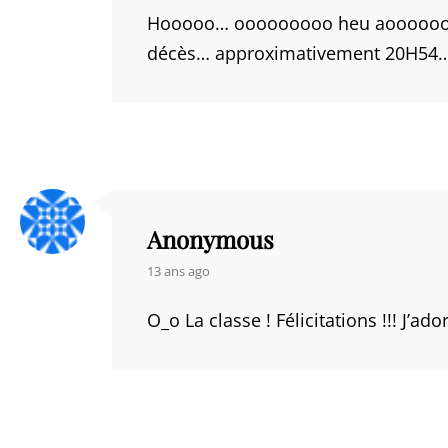
Hooooo… ooooooooo heu aooooooooo…oo…oooo *
décès… approximativement 20H54…
Anonymous
says:
13 ans ago
O_o La classe ! Félicitations !!! J’ador