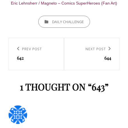
Eric Lehnsherr / Magneto – Comics SuperHeroes (Fan Art)
CATEGORIES
DAILY CHALLENGE
Navigation
de
Previous
PREV POST
Next
NEXT POST
l’article
642
644
Post
Post
1 THOUGHT ON “
643
”