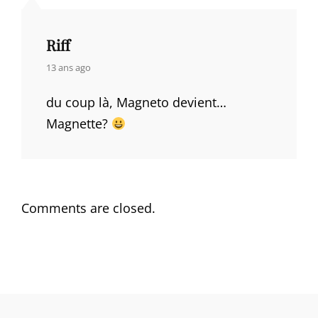
Riff
says:
13 ans ago
du coup là, Magneto devient…
Magnette?
Comments are closed.