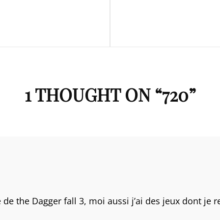
Next
Post
1 THOUGHT ON “
720
”
de the Dagger fall 3, moi aussi j’ai des jeux dont je re