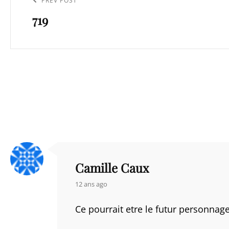
Previous
PREV POST
l’article
719
Post
Camille Caux
says:
12 ans ago
Ce pourrait etre le futur personnage 