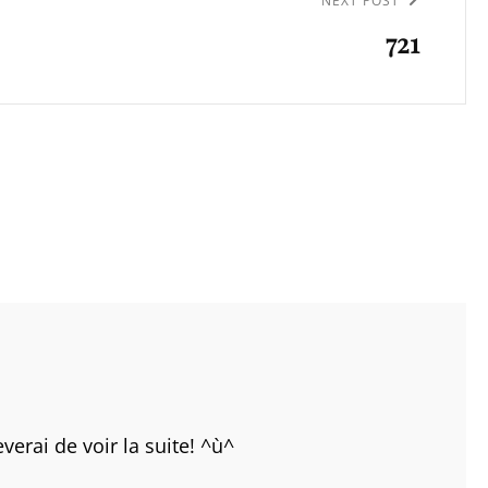
NEXT POST
721
verai de voir la suite! ^ù^