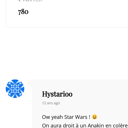
Previous
PREV POST
l’article
780
Post
Hystarioo
says:
12 ans ago
Ow yeah Star Wars !
On aura droit à un Anakin en colère