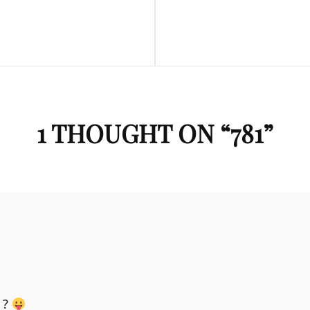
Next
Post
1 THOUGHT ON “
781
”
 ?