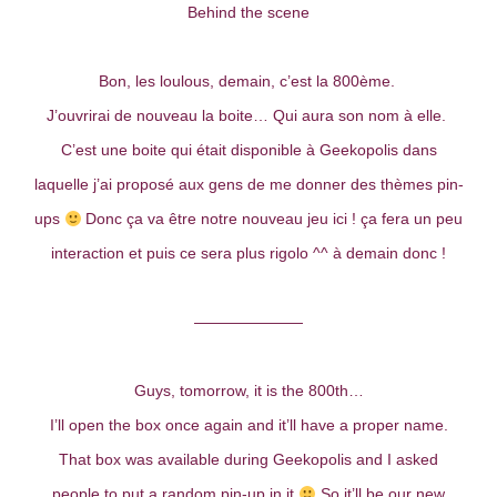
Behind the scene
Bon, les loulous, demain, c’est la 800ème.
J’ouvrirai de nouveau la boite… Qui aura son nom à elle.
C’est une boite qui était disponible à Geekopolis dans
laquelle j’ai proposé aux gens de me donner des thèmes pin-
ups
Donc ça va être notre nouveau jeu ici ! ça fera un peu
interaction et puis ce sera plus rigolo ^^ à demain donc !
———————
Guys, tomorrow, it is the 800th…
I’ll open the box once again and it’ll have a proper name.
That box was available during Geekopolis and I asked
people to put a random pin-up in it
So it’ll be our new