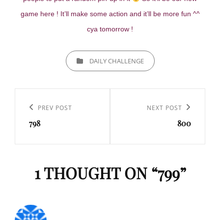
game here ! It’ll make some action and it’ll be more fun ^^
cya tomorrow !
CATEGORIES
DAILY CHALLENGE
Navigation
de
Previous
PREV POST
Next
NEXT POST
l’article
798
800
Post
Post
1 THOUGHT ON “
799
”