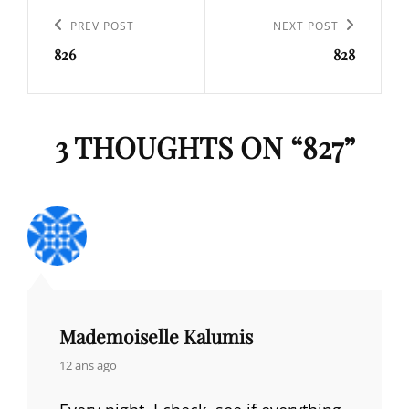
Navigation
de
Previous
PREV POST
Next
NEXT POST
l’article
826
828
Post
Post
3 THOUGHTS ON “
827
”
Mademoiselle Kalumis
says:
12 ans ago