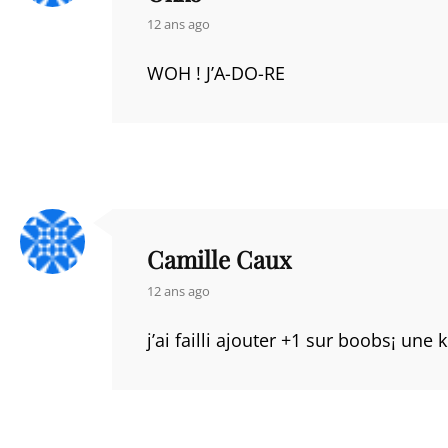
says:
12 ans ago
WOH ! J’A-DO-RE
Camille Caux
says:
12 ans ago
j’ai failli ajouter +1 sur boobs¡ une