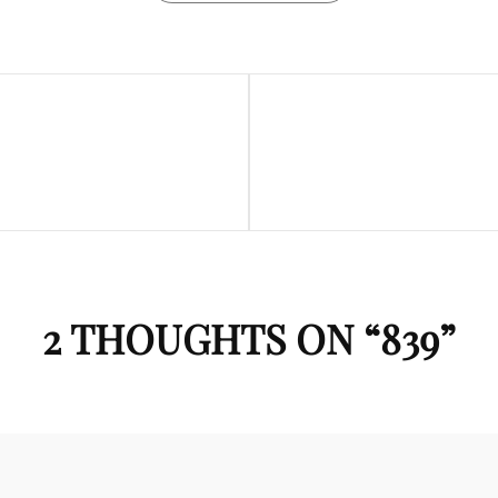
Next
Post
2 THOUGHTS ON “
839
”