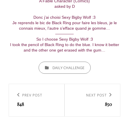
A Fable Character (Comics)
asked by D
Donc j’ai choisi Sexy Bigby Wolf :3
Je reprends le bic de Black Ring pour faire les bleus, je le
connais mieux, l’autre s’efface quand je gomme…
————–
So I choose Sexy Bigby Wolf :3
I took the pencil of Black Ring to do the blue. I know it better
and the other one get erased with the gum…
CATEGORIES
DAILY CHALLENGE
Navigation
de
Previous
PREV POST
Next
NEXT POST
l’article
848
850
Post
Post