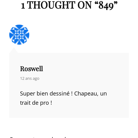
1 THOUGHT ON “
849
”
Roswell
says:
12 ans ago
Super bien dessiné ! Chapeau, un
trait de pro !