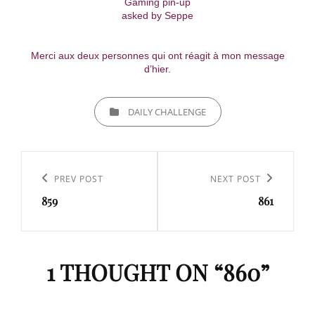
Gaming pin-up
asked by Seppe
Merci aux deux personnes qui ont réagit à mon message
d’hier.
CATEGORIES
DAILY CHALLENGE
Navigation
de
Previous
PREV POST
Next
NEXT POST
l’article
859
861
Post
Post
1 THOUGHT ON “
860
”