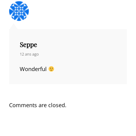
Seppe
says:
12 ans ago
Wonderful
Comments are closed.