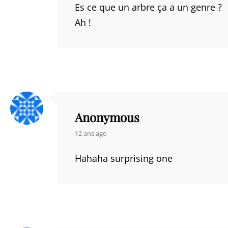
Es ce que un arbre ça a un genre ?
Ah !
Anonymous
says:
12 ans ago
Hahaha surprising one