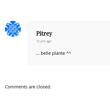
Pitrey
says:
12 ans ago
… belle plante ^^
Comments are closed.