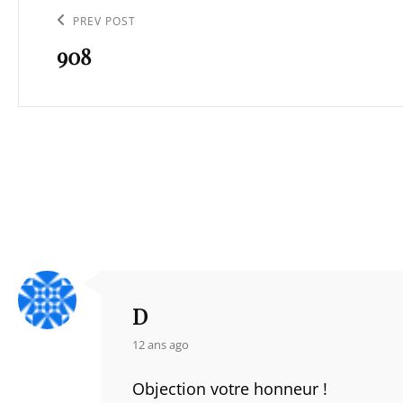
de
Previous
PREV POST
l’article
908
Post
D
says:
12 ans ago
Objection votre honneur !