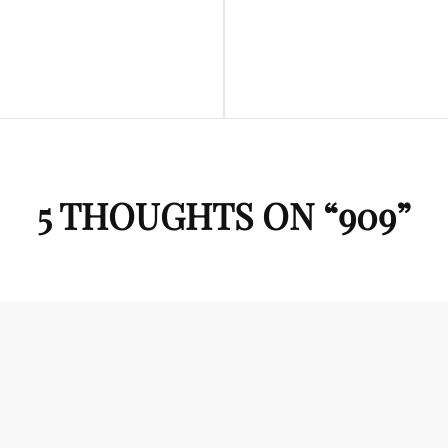
Next
Post
5 THOUGHTS ON “
909
”