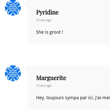
Pyridine
says:
12 ans ago
She is groot !
Marguerite
says:
12 ans ago
Hey, toujours sympa par ici, j’ai-me