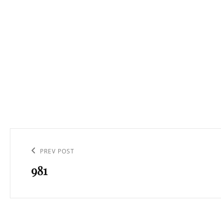
Navigation
de
Previous
PREV POST
l’article
981
Post