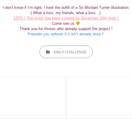
I don’t know if I’m right, I took the outfit of a Sir Michael Turner illustration.
( What a loss, my friends, what a loss…)
125% ! The event has been created for December 10th night !
Come see us
Thank you for thoses who already support the project !
Preorder you artbook if it isn’t already done
!
CATEGORIES
DAILY CHALLENGE
Next
Post