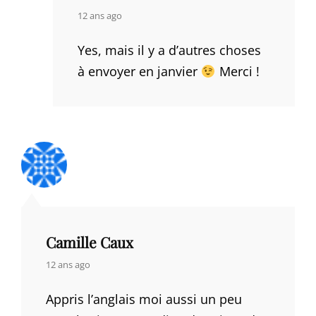
says:
12 ans ago
Yes, mais il y a d’autres choses
à envoyer en janvier
Merci !
Camille Caux
says:
12 ans ago
Appris l’anglais moi aussi un peu