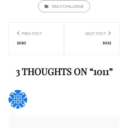
CATEGORIES
DAILY CHALLENGE
Navigation
de
Previous
PREV POST
Next
NEXT POST
l’article
1010
1012
Post
Post
3 THOUGHTS ON “
1011
”