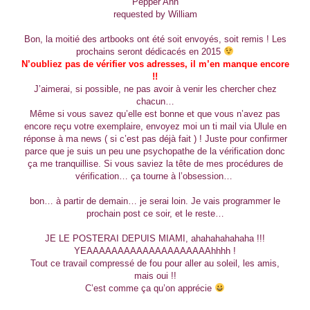
Pepper Ann
requested by William
Bon, la moitié des artbooks ont été soit envoyés, soit remis ! Les
prochains seront dédicacés en 2015
N’oubliez pas de vérifier vos adresses, il m’en manque encore
!!
J’aimerai, si possible, ne pas avoir à venir les chercher chez
chacun…
Même si vous savez qu’elle est bonne et que vous n’avez pas
encore reçu votre exemplaire, envoyez moi un ti mail via Ulule en
réponse à ma news ( si c’est pas déjà fait ) ! Juste pour confirmer
parce que je suis un peu une psychopathe de la vérification donc
ça me tranquillise. Si vous saviez la tête de mes procédures de
vérification… ça tourne à l’obsession…
bon… à partir de demain… je serai loin. Je vais programmer le
prochain post ce soir, et le reste…
JE LE POSTERAI DEPUIS MIAMI, ahahahahahaha !!!
YEAAAAAAAAAAAAAAAAAAAAhhhh !
Tout ce travail compressé de fou pour aller au soleil, les amis,
mais oui !!
C’est comme ça qu’on apprécie