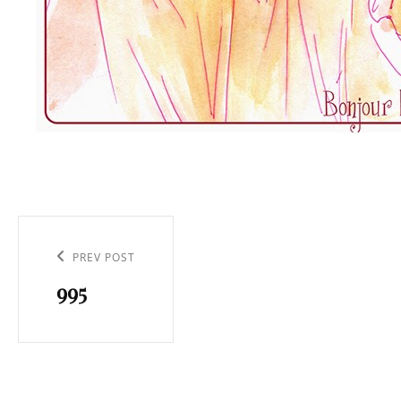
Navigation
de
Previous
PREV POST
l’article
995
Post