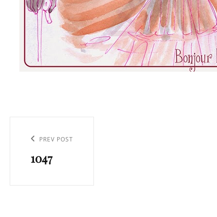
Navigation
de
Previous
PREV POST
l’article
1047
Post