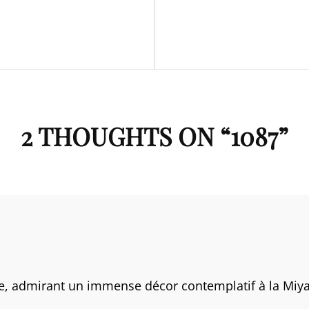
Next
Post
2 THOUGHTS ON “
1087
”
se, admirant un immense décor contemplatif à la Miya