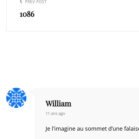
de
Previous
PREV POST
l’article
1086
Post
William
says:
11 ans ago
Je l’imagine au sommet d’une falai