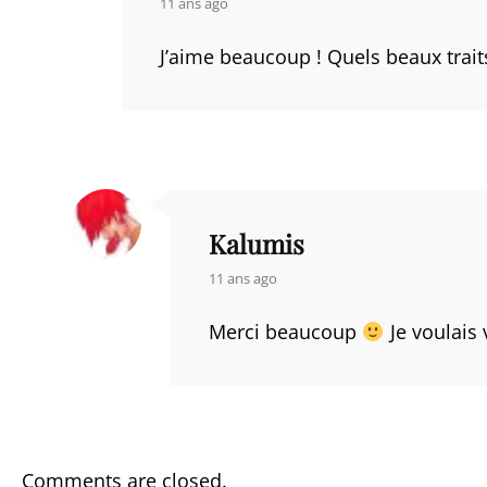
says:
11 ans ago
J’aime beaucoup ! Quels beaux traits
Kalumis
says:
11 ans ago
Merci beaucoup
Je voulais 
Comments are closed.