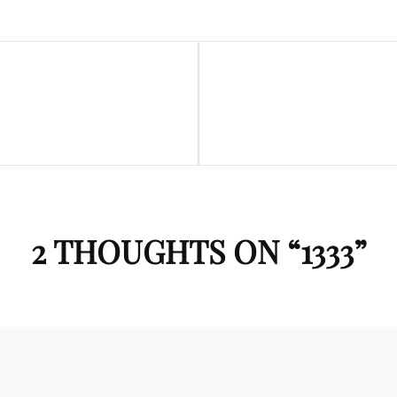
Next
Post
2 THOUGHTS ON “
1333
”