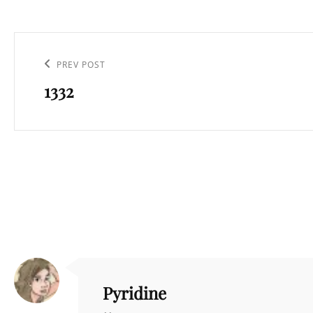
Navigation
de
Previous
PREV POST
l’article
1332
Post
Pyridine