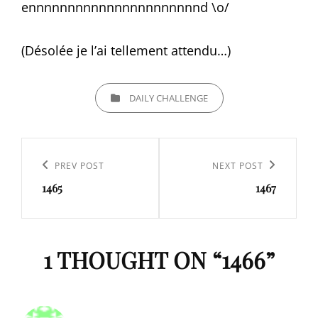
ennnnnnnnnnnnnnnnnnnnnnd \o/
(Désolée je l’ai tellement attendu…)
CATEGORIES
DAILY CHALLENGE
Navigation
de
Previous
PREV POST
Next
NEXT POST
l’article
1465
1467
Post
Post
1 THOUGHT ON “
1466
”