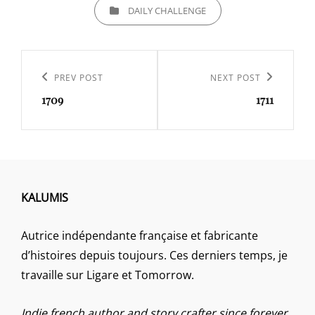
CATEGORIES
DAILY CHALLENGE
Navigation
de
Previous
PREV POST
Next
NEXT POST
l’article
1709
1711
Post
Post
KALUMIS
Autrice indépendante française et fabricante
d’histoires depuis toujours. Ces derniers temps, je
travaille sur Ligare et Tomorrow.
Indie french author and story crafter since forever.