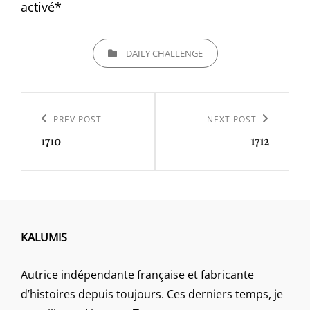
activé*
CATEGORIES
DAILY CHALLENGE
Navigation
de
Previous
PREV POST
Next
NEXT POST
l’article
1710
1712
Post
Post
KALUMIS
Autrice indépendante française et fabricante
d’histoires depuis toujours. Ces derniers temps, je