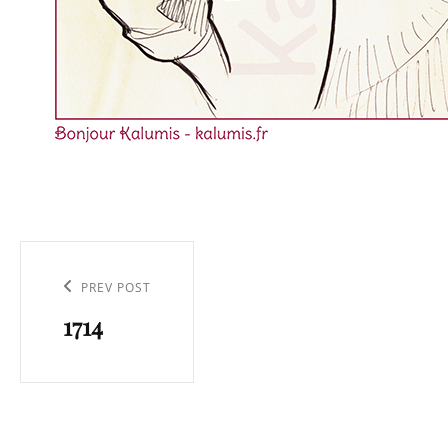
Navigation
de
Previous
PREV POST
l’article
1714
Post