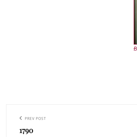
Navigation
de
Previous
PREV POST
l’article
1790
Post