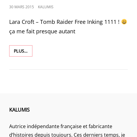
POSTED
30 MARS 2015
KALUMIS
ON
Lara Croft – Tomb Raider Free Inking 1111 !
ça me fait presque autant
1111
PLUS…
KALUMIS
Autrice indépendante française et fabricante
d’histoires depuis toujours. Ces derniers temps, je