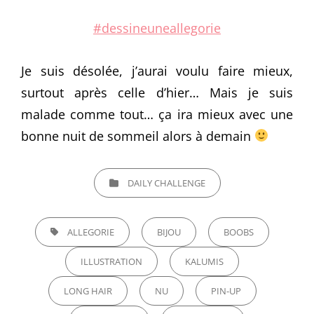
#‎
dessineuneallegorie‬
Je suis désolée, j’aurai voulu faire mieux,
surtout après celle d’hier… Mais je suis
malade comme tout… ça ira mieux avec une
bonne nuit de sommeil alors à demain
CATEGORIES
DAILY CHALLENGE
TAGS,
ALLEGORIE
BIJOU
BOOBS
ILLUSTRATION
KALUMIS
LONG HAIR
NU
PIN-UP