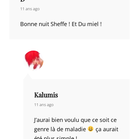
says:
11 ans ago
Bonne nuit Sheffe ! Et Du miel !
Kalumis
says:
11 ans ago
J’aurai bien voulu que ce soit ce
genre là de maladie
ça aurait
été plus simple !