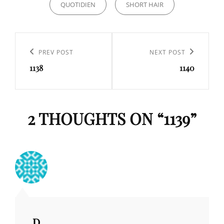
QUOTIDIEN
SHORT HAIR
Navigation
de
Previous
PREV POST
Next
NEXT POST
l’article
1138
1140
Post
Post
2 THOUGHTS ON “
1139
”
D