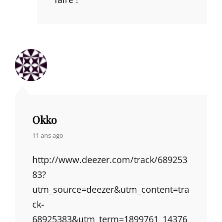
Okko
says:
11 ans ago
http://www.deezer.com/track/689253
83?
utm_source=deezer&utm_content=tra
ck-
68925383&utm_term=1899761_14376