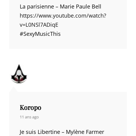
La parisienne – Marie Paule Bell
https://www.youtube.com/watch?
v=L0NSl7ADiqE
#SexyMusicThis
Koropo
says:
11 ans ago
Je suis Libertine – Mylène Farmer