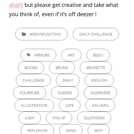
ahah)
but please get creative and take what
you think of, even if it’s off deezer !
CATEGORIES
#SEXYMUSICTHIS
DAILY CHALLENGE
TAGS,
ARMURE
ART
BIJOU
BOOBS
BRUNE
BRUNETTE
CHALLENGE
DAILY
ENGLISH
FOURRURE
GUERRE
GUERRIÈRE
ILLUSTRATION
JUPE
KALUMIS
LADY
PIN-UP
QUOTIDIEN
REFLEXION
SANG
SEXY