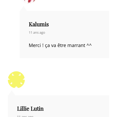
Kalumis
says:
11 ans ago
Merci ! ça va être marrant ^^
Lillie Lutin
says:
11 ans ago