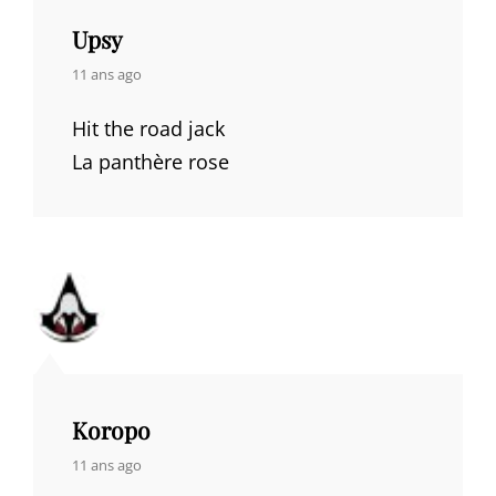
Upsy
says:
11 ans ago
Hit the road jack
La panthère rose
Koropo
says:
11 ans ago