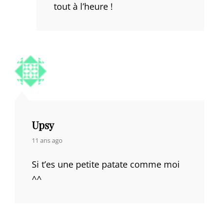
tout à l’heure !
Upsy
says:
11 ans ago
Si t’es une petite patate comme moi
^^