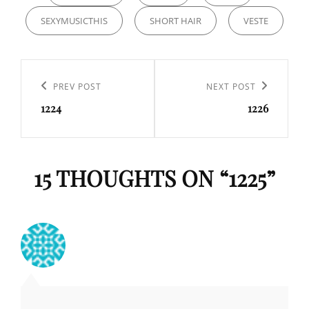
SEXYMUSICTHIS
SHORT HAIR
VESTE
Navigation
de
Previous
PREV POST
Next
NEXT POST
l’article
1224
1226
Post
Post
15 THOUGHTS ON “
1225
”