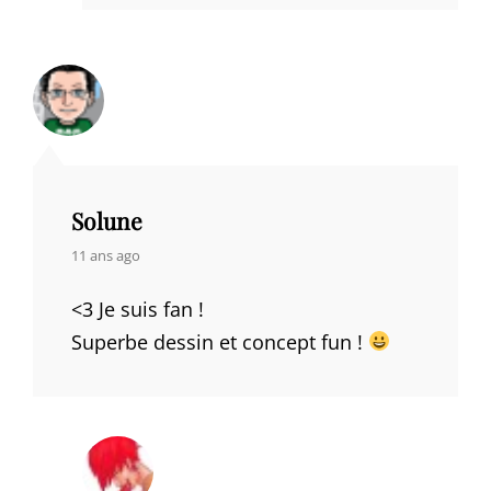
Solune
says:
11 ans ago
<3 Je suis fan !
Superbe dessin et concept fun !