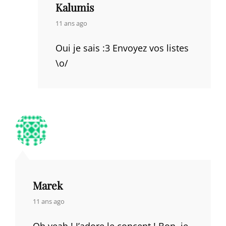
Kalumis
says:
11 ans ago
Oui je sais :3 Envoyez vos listes
\o/
Marek
says:
11 ans ago
Oh yeah ! J’adore le concept ! Bon, je